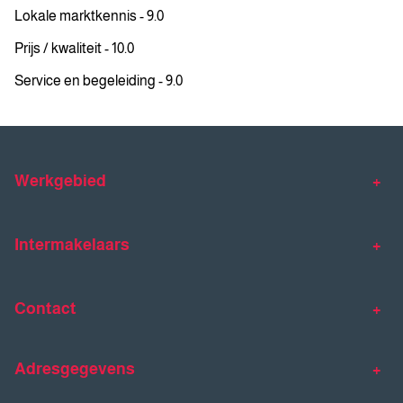
Lokale marktkennis - 9.0
Prijs / kwaliteit - 10.0
Service en begeleiding - 9.0
Werkgebied
Makelaar Venlo
Makelaar Horst
Intermakelaars
Makelaar Venray
Gratis waardebepaling
Taxaties
Contact
Huis verkopen
Huis kopen
Intermakelaars Horst-Venray
Contact
Klantverhalen
Adresgegevens
077 - 398 90 90
Veelgestelde vragen