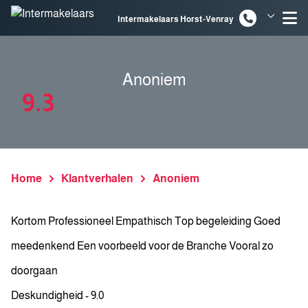
Spring naar inhoud
Intermakelaars Horst-Venray
Intermakelaars Venlo
Anoniem
9.3
Home
Klantverhalen
Anoniem
Kortom Professioneel Empathisch Top begeleiding Goed
meedenkend Een voorbeeld voor de Branche Vooral zo
doorgaan
Deskundigheid - 9.0