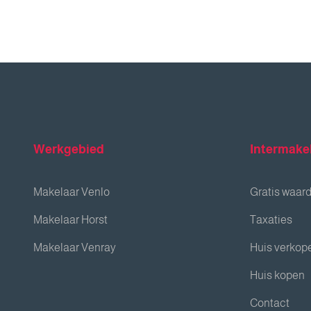
Werkgebied
Intermake
Makelaar Venlo
Gratis waar
Makelaar Horst
Taxaties
Makelaar Venray
Huis verkop
Huis kopen
Contact