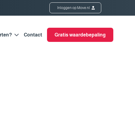
Inloggen op Move.nl
rten?
Contact
Gratis waardebepaling