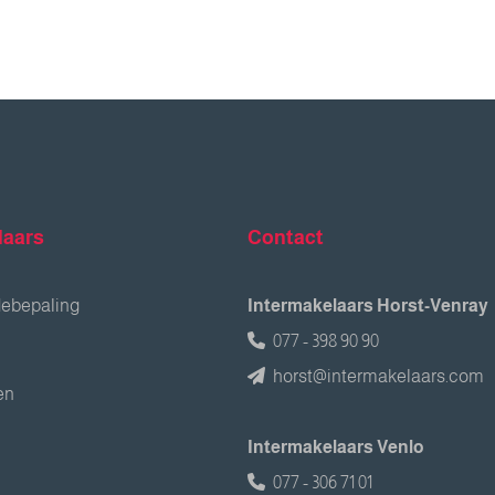
laars
Contact
debepaling
Intermakelaars Horst-Venray
077 - 398 90 90
horst@intermakelaars.com
en
Intermakelaars Venlo
077 - 306 71 01