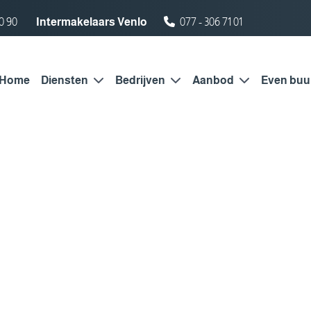
0 90
Intermakelaars Venlo
077 - 306 71 01
Home
Diensten
Bedrijven
Aanbod
Even buu