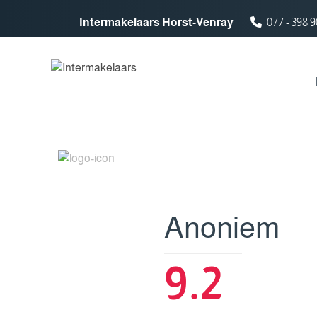
Spring naar inhoud
Intermakelaars Horst-Venray
077 - 398 9
Anoniem
9.2