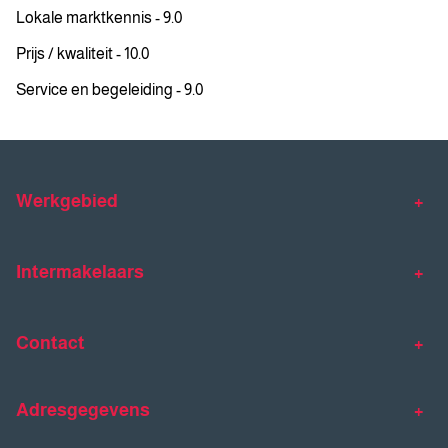
Lokale marktkennis - 9.0
Prijs / kwaliteit - 10.0
Service en begeleiding - 9.0
Werkgebied
Makelaar Venlo
Makelaar Horst
Intermakelaars
Makelaar Venray
Gratis waardebepaling
Taxaties
Contact
Huis verkopen
Huis kopen
Intermakelaars Horst-Venray
Contact
Klantverhalen
Adresgegevens
077 - 398 90 90
Veelgestelde vragen