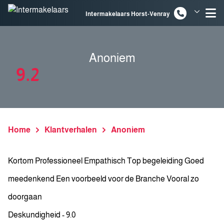
Spring naar inhoud
Intermakelaars Horst-Venray
Intermakelaars Venlo
Anoniem
9.2
Home
Klantverhalen
Anoniem
Kortom Professioneel Empathisch Top begeleiding Goed
meedenkend Een voorbeeld voor de Branche Vooral zo
doorgaan
Deskundigheid - 9.0