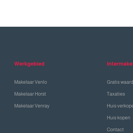
Werkgebied
Intermake
Makelaar Venlo
Gratis waar
Makelaar Horst
Taxaties
Makelaar Venray
Huis verkop
Huis kopen
Contact