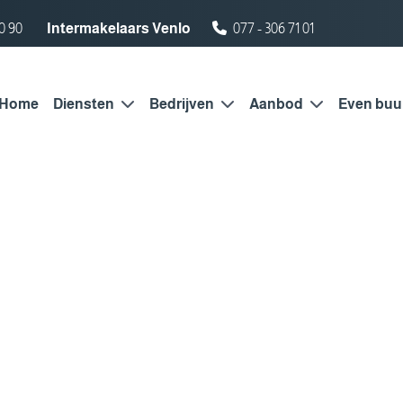
0 90
Intermakelaars Venlo
077 - 306 71 01
Home
Diensten
Bedrijven
Aanbod
Even buu