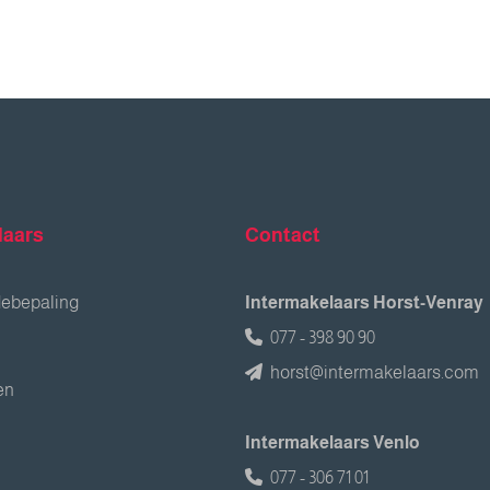
laars
Contact
debepaling
Intermakelaars Horst-Venray
077 - 398 90 90
horst@intermakelaars.com
en
Intermakelaars Venlo
077 - 306 71 01