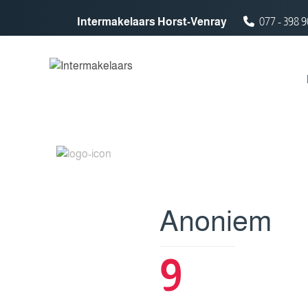
Spring naar inhoud
Intermakelaars Horst-Venray
077 - 398 9
Anoniem
9