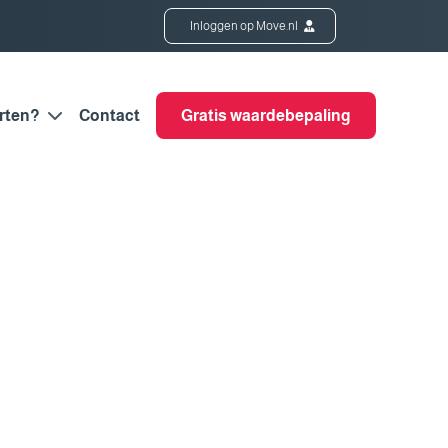
Inloggen op Move.nl
rten?
Contact
Gratis waardebepaling