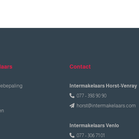
laars
Contact
debepaling
Intermakelaars Horst-Venray
077 - 398 90 90
horst@intermakelaars.com
en
Intermakelaars Venlo
077 - 306 71 01