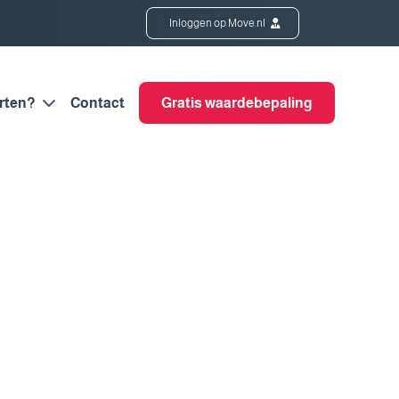
Inloggen op Move.nl
rten?
Contact
Gratis waardebepaling