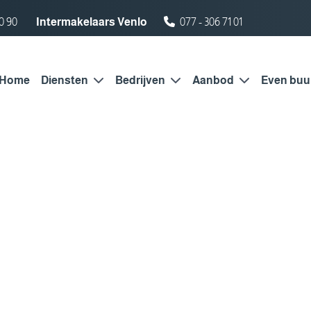
0 90
Intermakelaars Venlo
077 - 306 71 01
Home
Diensten
Bedrijven
Aanbod
Even buu