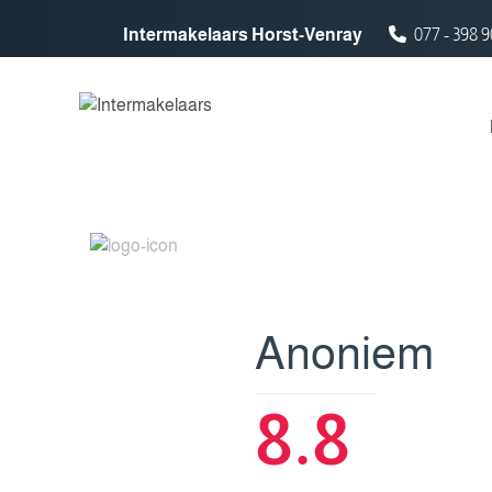
Spring naar inhoud
Intermakelaars Horst-Venray
077 - 398 9
Anoniem
8.8