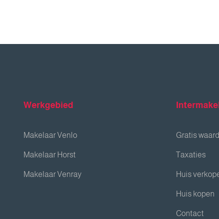
Werkgebied
Intermake
Makelaar Venlo
Gratis waar
Makelaar Horst
Taxaties
Makelaar Venray
Huis verkop
Huis kopen
Contact