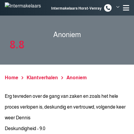
Spring naar inhoud
Intermakelaars Horst-Venray
Intermakelaars Venlo
Anoniem
8.8
Home
Klantverhalen
Anoniem
Erg tevreden over de gang van zaken en zoals het hele
proces verlopen is, deskundig en vertrouwd, volgende keer
weer Dennis
Deskundigheid - 9.0