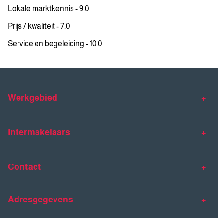
Lokale marktkennis - 9.0
Prijs / kwaliteit - 7.0
Service en begeleiding - 10.0
Werkgebied
Makelaar Venlo
Makelaar Horst
Intermakelaars
Makelaar Venray
Gratis waardebepaling
Taxaties
Contact
Huis verkopen
Huis kopen
Intermakelaars Horst-Venray
Contact
Klantverhalen
Adresgegevens
077 - 398 90 90
Veelgestelde vragen