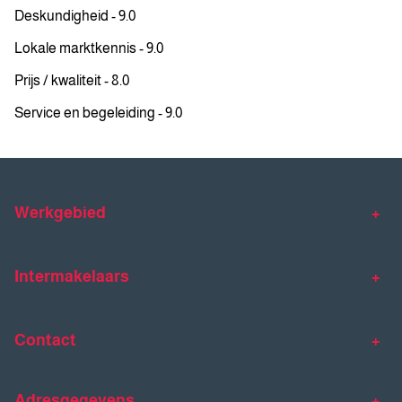
Deskundigheid - 9.0
Lokale marktkennis - 9.0
Prijs / kwaliteit - 8.0
Service en begeleiding - 9.0
Werkgebied
Makelaar Venlo
Makelaar Horst
Intermakelaars
Makelaar Venray
Gratis waardebepaling
Taxaties
Contact
Huis verkopen
Huis kopen
Intermakelaars Horst-Venray
Contact
Klantverhalen
Adresgegevens