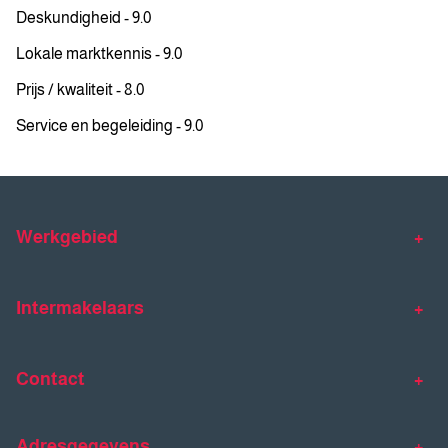
Deskundigheid - 9.0
Lokale marktkennis - 9.0
Prijs / kwaliteit - 8.0
Service en begeleiding - 9.0
Werkgebied
Makelaar Venlo
Makelaar Horst
Intermakelaars
Makelaar Venray
Gratis waardebepaling
Taxaties
Contact
Huis verkopen
Huis kopen
Intermakelaars Horst-Venray
Contact
Klantverhalen
Adresgegevens