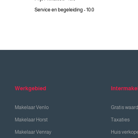
Service en begeleiding - 10.0
Werkgebied
Intermake
Makelaar Venlo
Gratis waar
Makelaar Horst
Taxaties
Makelaar Venray
Huis verkop