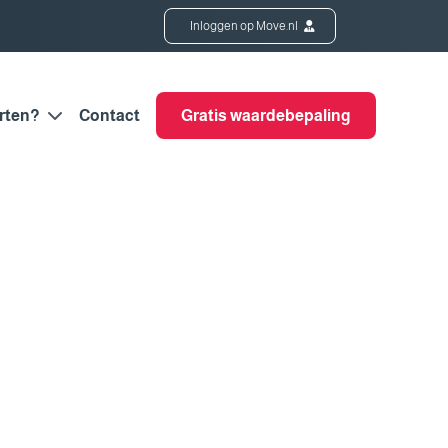
Inloggen op Move.nl
rten?
Contact
Gratis waardebepaling