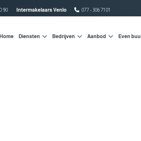
0 90
Intermakelaars Venlo
077 - 306 71 01
Home
Diensten
Bedrijven
Aanbod
Even buu