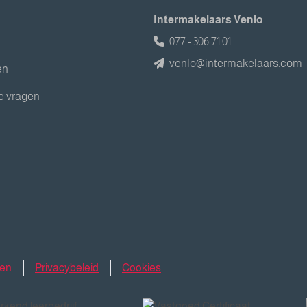
Intermakelaars Venlo
077 - 306 71 01
venlo@intermakelaars.com
en
e vragen
den
Privacybeleid
Cookies