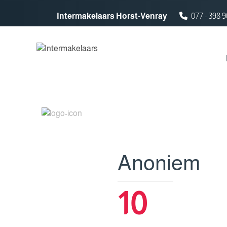
Spring naar inhoud
Intermakelaars Horst-Venray
077 - 398 9
Anoniem
10