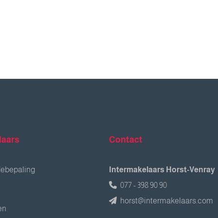
laars
Contact
debepaling
Intermakelaars Horst-Venray
077 - 398 90 90
horst@intermakelaars.com
en