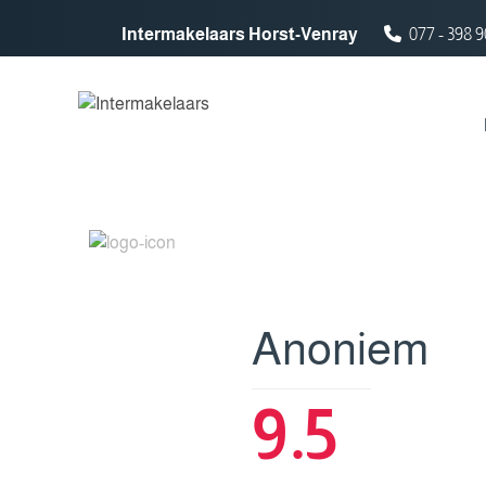
Spring naar inhoud
Intermakelaars Horst-Venray
077 - 398 9
Anoniem
9.5