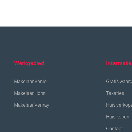
Werkgebied
Intermake
Makelaar Venlo
Gratis waar
Makelaar Horst
Taxaties
Makelaar Venray
Huis verkop
Huis kopen
Contact