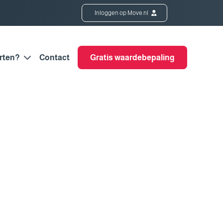
Inloggen op Move.nl
rten?
Contact
Gratis waardebepaling