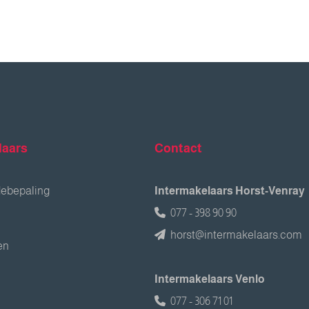
laars
Contact
debepaling
Intermakelaars Horst-Venray
077 - 398 90 90
horst@intermakelaars.com
en
Intermakelaars Venlo
077 - 306 71 01