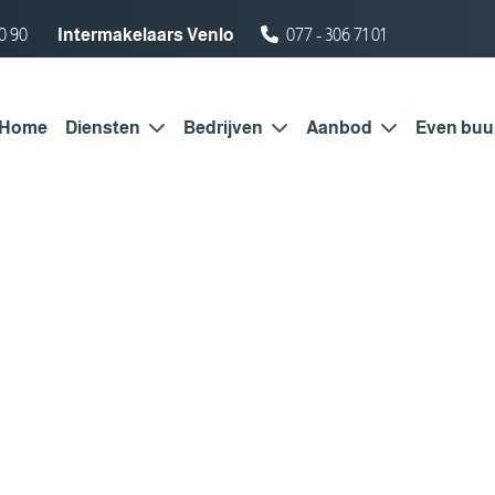
0 90
Intermakelaars Venlo
077 - 306 71 01
Home
Diensten
Bedrijven
Aanbod
Even buu