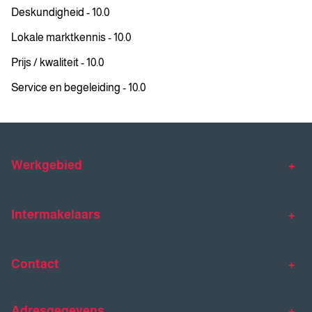
Deskundigheid - 10.0
Lokale marktkennis - 10.0
Prijs / kwaliteit - 10.0
Service en begeleiding - 10.0
Werkgebied
Makelaar Venlo
Makelaar Horst
Intermakelaars
Makelaar Venray
Gratis waardebepaling
Taxaties
Contact
Huis verkopen
Huis kopen
Intermakelaars Horst-Venray
Contact
Klantverhalen
Adresgegevens