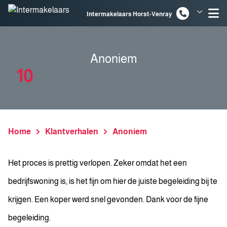
Spring naar inhoud
Intermakelaars Horst-Venray
Intermakelaars Venlo
Anoniem
10
Home
Klantverhalen
Anoniem
Het proces is prettig verlopen. Zeker omdat het een
bedrijfswoning is, is het fijn om hier de juiste begeleiding bij te
krijgen. Een koper werd snel gevonden. Dank voor de fijne
begeleiding.