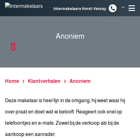
Spring naar inhoud
Intermakelaars Horst-Venray
Intermakelaars Venlo
Anoniem
8
Home
Klantverhalen
Anoniem
Deze makelaar is heel fijn in de omgang, hij weet waar hij
over praat en doet wat ie belooft. Reageert ook snel op
telefoontjes en e-mails. Zowel bij de verkoop als bij de
aankoop een aanrader.