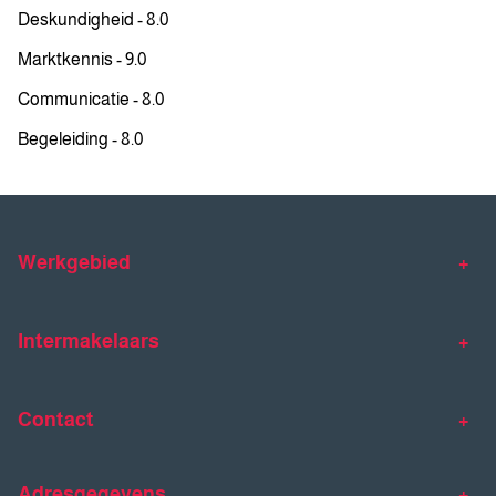
Deskundigheid - 8.0
Marktkennis - 9.0
Communicatie - 8.0
Begeleiding - 8.0
Werkgebied
Makelaar Venlo
Makelaar Horst
Intermakelaars
Makelaar Venray
Gratis waardebepaling
Taxaties
Contact
Huis verkopen
Huis kopen
Intermakelaars Horst-Venray
Contact
Klantverhalen
Adresgegevens