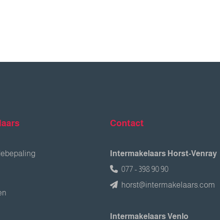
laars
Contact
debepaling
Intermakelaars Horst-Venray
077 - 398 90 90
horst@intermakelaars.com
en
Intermakelaars Venlo