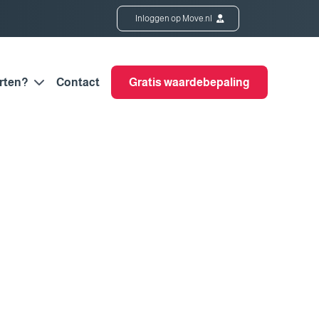
Inloggen op Move.nl
rten?
Contact
Gratis waardebepaling