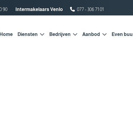
0 90
Intermakelaars Venlo
077 - 306 71 01
Home
Diensten
Bedrijven
Aanbod
Even buu