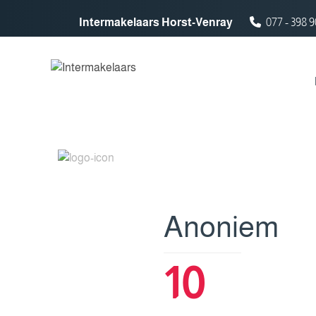
Spring naar inhoud
Intermakelaars Horst-Venray
077 - 398 9
Anoniem
10