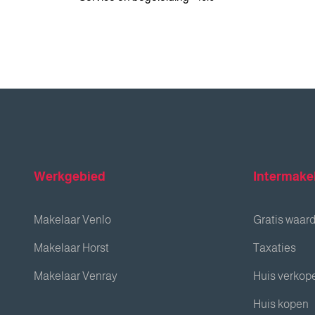
Werkgebied
Intermake
Makelaar Venlo
Gratis waar
Makelaar Horst
Taxaties
Makelaar Venray
Huis verkop
Huis kopen