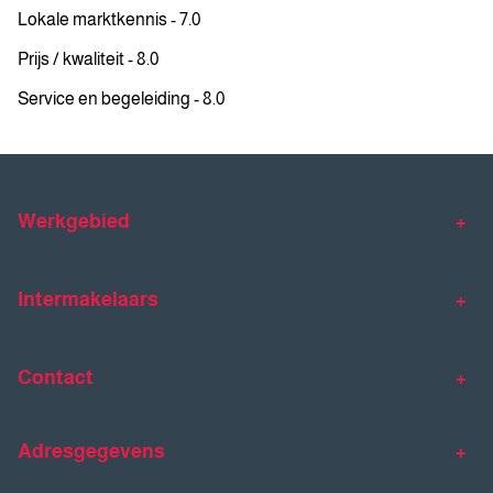
Lokale marktkennis - 7.0
Prijs / kwaliteit - 8.0
Service en begeleiding - 8.0
Werkgebied
Makelaar Venlo
Makelaar Horst
Intermakelaars
Makelaar Venray
Gratis waardebepaling
Taxaties
Contact
Huis verkopen
Huis kopen
Intermakelaars Horst-Venray
Contact
Klantverhalen
Adresgegevens
077 - 398 90 90
Veelgestelde vragen