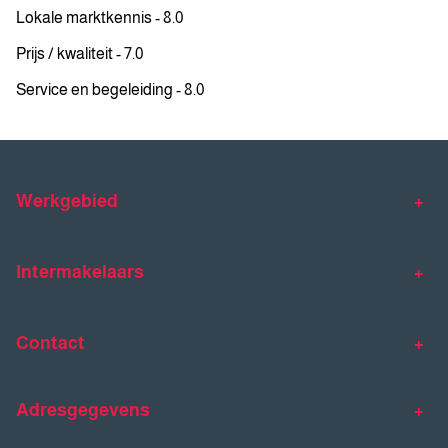
Lokale marktkennis - 8.0
Prijs / kwaliteit - 7.0
Service en begeleiding - 8.0
Werkgebied
Makelaar Venlo
Makelaar Horst
Intermakelaars
Makelaar Venray
Gratis waardebepaling
Taxaties
Contact
Huis verkopen
Huis kopen
Intermakelaars Horst-Venray
Contact
Klantverhalen
Adresgegevens
077 - 398 90 90
Veelgestelde vragen