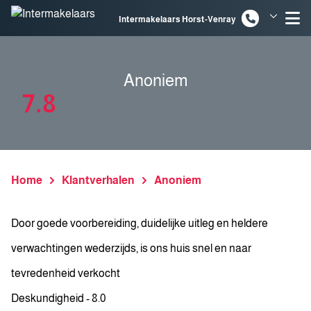
Spring naar inhoud
Intermakelaars Horst-Venray
Intermakelaars Venlo
Anoniem
7.8
Home
Klantverhalen
Anoniem
Door goede voorbereiding, duidelijke uitleg en heldere
verwachtingen wederzijds, is ons huis snel en naar
tevredenheid verkocht
Deskundigheid - 8.0