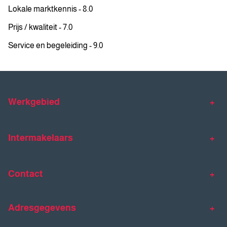
Lokale marktkennis - 8.0
Prijs / kwaliteit - 7.0
Service en begeleiding - 9.0
Werkgebied
Makelaar Venlo
Makelaar Horst
Intermakelaars
Makelaar Venray
Gratis waardebepaling
Taxaties
Contact
Huis verkopen
Huis kopen
Intermakelaars Horst-Venray
Contact
Klantverhalen
Adresgegevens
077 - 398 90 90
Veelgestelde vragen