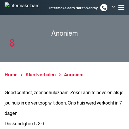
Spring naar inhoud
Intermakelaars Horst-Venray
Intermakelaars Venlo
Anoniem
8
Home
Klantverhalen
Anoniem
Goed contact, zeer behulpzaam. Zeker aan te bevelen als je
jou huis in de verkoop wilt doen. Ons huis werd verkocht in 7
dagen.
Deskundigheid - 8.0