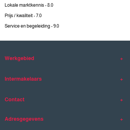
Lokale marktkennis - 8.0
Prijs / kwaliteit - 7.0
Service en begeleiding - 9.0
Werkgebied
Makelaar Venlo
Makelaar Horst
Intermakelaars
Makelaar Venray
Gratis waardebepaling
Taxaties
Contact
Huis verkopen
Huis kopen
Intermakelaars Horst-Venray
Contact
Klantverhalen
Adresgegevens
077 - 398 90 90
Veelgestelde vragen