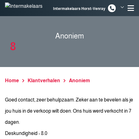
Spring naar inhoud
Intermakelaars Horst-Venray
Intermakelaars Venlo
Anoniem
8
Home
Klantverhalen
Anoniem
Goed contact, zeer behulpzaam. Zeker aan te bevelen als je
jou huis in de verkoop wilt doen. Ons huis werd verkocht in 7
dagen.
Deskundigheid - 8.0