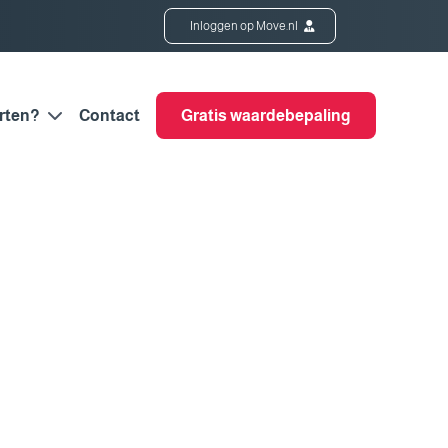
Inloggen op Move.nl
rten?
Contact
Gratis waardebepaling