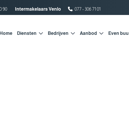
0 90
Intermakelaars Venlo
077 - 306 71 01
Home
Diensten
Bedrijven
Aanbod
Even buu