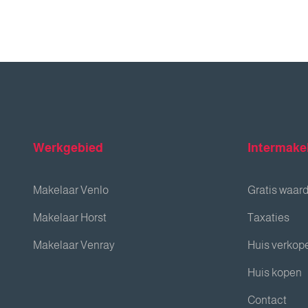
Werkgebied
Intermake
Makelaar Venlo
Gratis waar
Makelaar Horst
Taxaties
Makelaar Venray
Huis verkop
Huis kopen
Contact