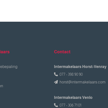
laars
Contact
debepaling
Intermakelaars Horst-Venray
077 - 398 90 90
horst@intermakelaars.com
en
Intermakelaars Venlo
077 - 306 71 01