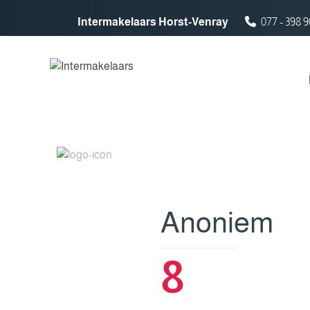
Spring naar inhoud
Intermakelaars Horst-Venray
077 - 398 9
Anoniem
8