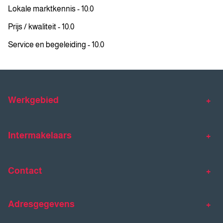
Lokale marktkennis - 10.0
Prijs / kwaliteit - 10.0
Service en begeleiding - 10.0
Werkgebied
Makelaar Venlo
Makelaar Horst
Intermakelaars
Makelaar Venray
Gratis waardebepaling
Taxaties
Contact
Huis verkopen
Huis kopen
Intermakelaars Horst-Venray
Contact
Klantverhalen
Adresgegevens
077 - 398 90 90
Veelgestelde vragen