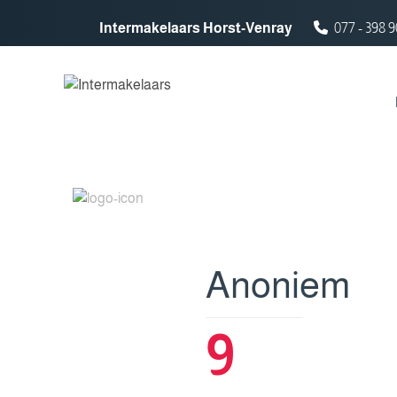
Spring naar inhoud
Intermakelaars Horst-Venray
077 - 398 9
Anoniem
9