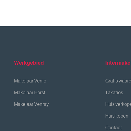
Werkgebied
Intermake
Makelaar Venlo
Gratis waar
Makelaar Horst
Taxaties
Makelaar Venray
Huis verkop
Huis kopen
Contact