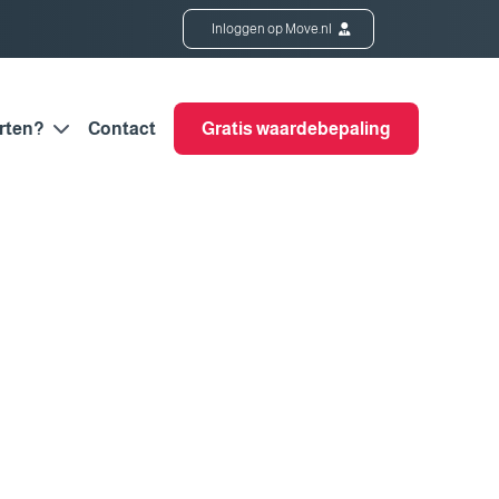
Inloggen op Move.nl
rten?
Contact
Gratis waardebepaling