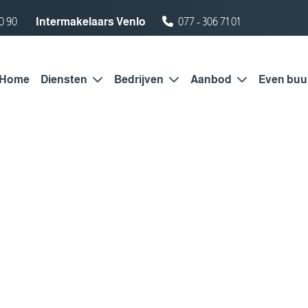
0 90
Intermakelaars Venlo
077 - 306 71 01
Home
Diensten
Bedrijven
Aanbod
Even buu