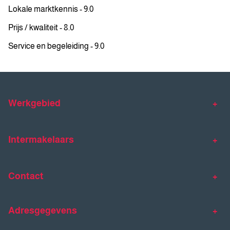
Lokale marktkennis - 9.0
Prijs / kwaliteit - 8.0
Service en begeleiding - 9.0
Werkgebied
Makelaar Venlo
Makelaar Horst
Intermakelaars
Makelaar Venray
Gratis waardebepaling
Taxaties
Contact
Huis verkopen
Huis kopen
Intermakelaars Horst-Venray
Contact
Klantverhalen
Adresgegevens
077 - 398 90 90
Veelgestelde vragen