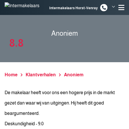
Spring naar inhoud
Intermakelaars Horst-Venray
Intermakelaars Venlo
Anoniem
8.8
Home
Klantverhalen
Anoniem
De makelaar heeft voor ons een hogere prijs in de markt
gezet dan waar wij van uitgingen. Hij heeft dit goed
beargumenteerd.
Deskundigheid - 9.0