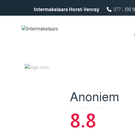
Spring naar inhoud
Intermakelaars Horst-Venray
077 - 398 9
Anoniem
8.8