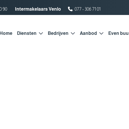
0 90
Intermakelaars Venlo
077 - 306 71 01
Home
Diensten
Bedrijven
Aanbod
Even buu