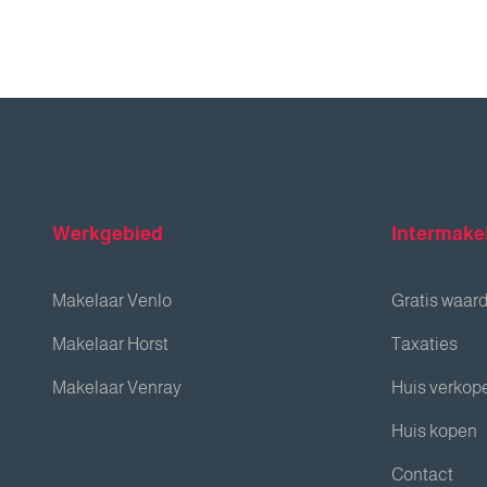
Werkgebied
Intermake
Makelaar Venlo
Gratis waar
Makelaar Horst
Taxaties
Makelaar Venray
Huis verkop
Huis kopen
Contact