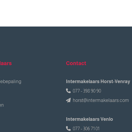
laars
Contact
debepaling
Intermakelaars Horst-Venray
077 - 398 90 90
horst@intermakelaars.com
en
Intermakelaars Venlo
077 - 306 71 01