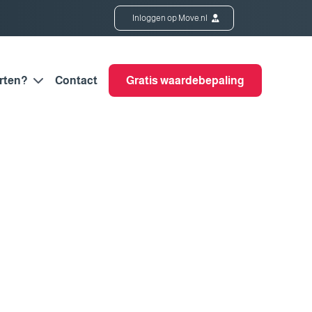
Inloggen op Move.nl
rten?
Contact
Gratis waardebepaling