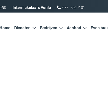
0 90
Intermakelaars Venlo
077 - 306 71 01
Home
Diensten
Bedrijven
Aanbod
Even buu