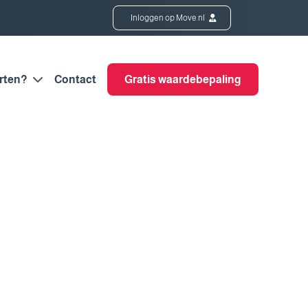
Inloggen op Move.nl
rten?
Contact
Gratis waardebepaling