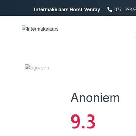
Spring naar inhoud
Intermakelaars Horst-Venray
077 - 398 9
Anoniem
9.3