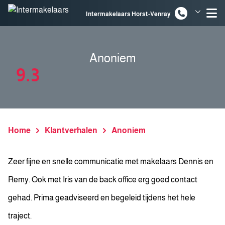
Spring naar inhoud
Intermakelaars Horst-Venray
Intermakelaars Venlo
Anoniem
9.3
Home
Klantverhalen
Anoniem
Zeer fijne en snelle communicatie met makelaars Dennis en
Remy. Ook met Iris van de back office erg goed contact
gehad. Prima geadviseerd en begeleid tijdens het hele
traject.