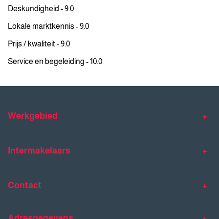
Deskundigheid - 9.0
Lokale marktkennis - 9.0
Prijs / kwaliteit - 9.0
Service en begeleiding - 10.0
Werkgebied
Makelaar Venlo
Makelaar Horst
Intermakelaars
Makelaar Venray
Gratis waardebepaling
Taxaties
Contact
Huis verkopen
Huis kopen
Intermakelaars Horst-Venray
Contact
Klantverhalen
Adresgegevens