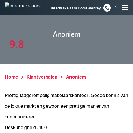
Spring naar inhoud
Intermakelaars Horst-Venray
Intermakelaars Venlo
Anoniem
9.8
Home
Klantverhalen
Anoniem
Prettig, laagdrempelig makelaarskantoor . Goede kennis van
de lokale markt en gewoon een prettige manier van
communiceren .
Deskundigheid - 10.0