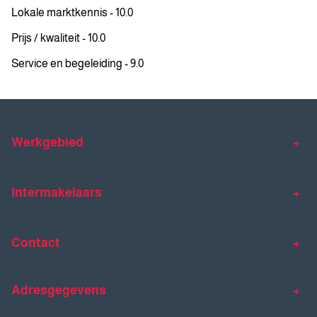
Lokale marktkennis - 10.0
Prijs / kwaliteit - 10.0
Service en begeleiding - 9.0
Werkgebied
Makelaar Venlo
Makelaar Horst
Intermakelaars
Makelaar Venray
Gratis waardebepaling
Taxaties
Contact
Huis verkopen
Huis kopen
Intermakelaars Horst-Venray
Contact
Klantverhalen
Adresgegevens
077 - 398 90 90
Veelgestelde vragen