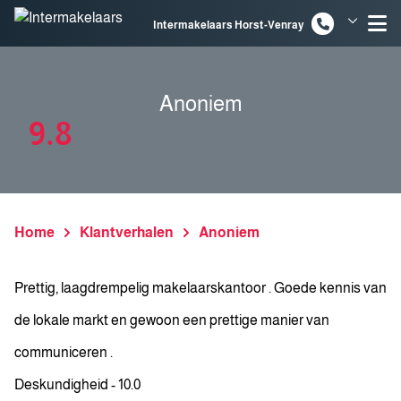
Spring naar inhoud
Intermakelaars Horst-Venray
Intermakelaars Venlo
Anoniem
9.8
Home
Klantverhalen
Anoniem
Prettig, laagdrempelig makelaarskantoor . Goede kennis van
de lokale markt en gewoon een prettige manier van
communiceren .
Deskundigheid - 10.0