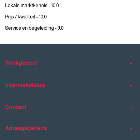
Lokale marktkennis - 10.0
Prijs / kwaliteit - 10.0
Service en begeleiding - 9.0
Werkgebied
Makelaar Venlo
Makelaar Horst
Intermakelaars
Makelaar Venray
Gratis waardebepaling
Taxaties
Contact
Huis verkopen
Huis kopen
Intermakelaars Horst-Venray
Contact
Klantverhalen
Adresgegevens
077 - 398 90 90
Veelgestelde vragen