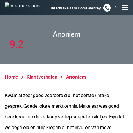
Spring naar inhoud
Intermakelaars Horst-Venray
Intermakelaars Venlo
Anoniem
9.2
Home
Klantverhalen
Anoniem
Kwam al zeer goed voorbereid bij het eerste (intake)
gesprek. Goede lokale marktkennis. Makelaar was goed
bereikbaar en de verkoop verliep soepel en vlotjes. Fijn dat
we begeleid en hulp kregen bij het invullen van move