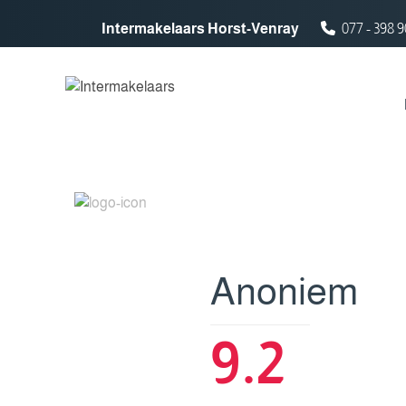
Spring naar inhoud
Intermakelaars Horst-Venray
077 - 398 9
Anoniem
9.2