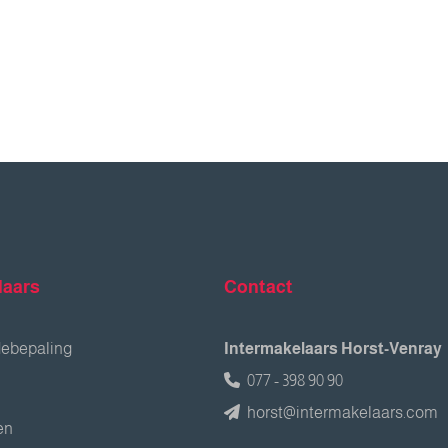
laars
Contact
debepaling
Intermakelaars Horst-Venray
077 - 398 90 90
horst@intermakelaars.com
en