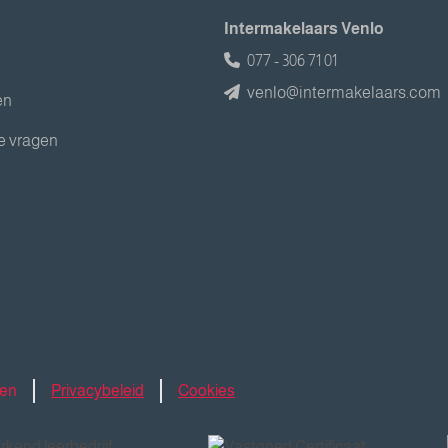
Intermakelaars Venlo
077 - 306 71 01
venlo@intermakelaars.com
en
e vragen
den
Privacybeleid
Cookies