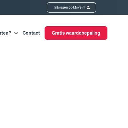
Inloggen op Move.nl
rten?
Contact
Gratis waardebepaling