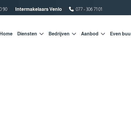
0 90
Intermakelaars Venlo
077 - 306 71 01
Home
Diensten
Bedrijven
Aanbod
Even buu