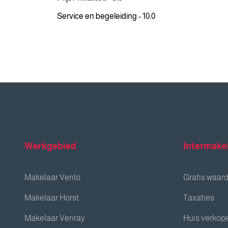
Service en begeleiding - 10.0
Werkgebied
Intermake
Makelaar Venlo
Gratis waar
Makelaar Horst
Taxaties
Makelaar Venray
Huis verkop