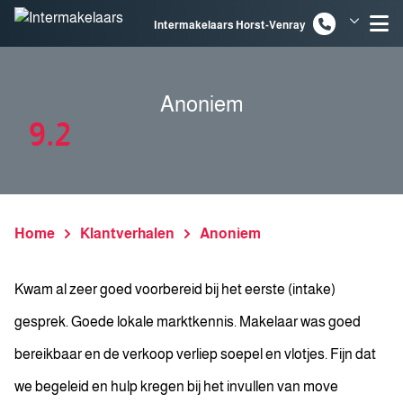
Spring naar inhoud
Intermakelaars Horst-Venray
Intermakelaars Venlo
Anoniem
9.2
Home
Klantverhalen
Anoniem
Kwam al zeer goed voorbereid bij het eerste (intake)
gesprek. Goede lokale marktkennis. Makelaar was goed
bereikbaar en de verkoop verliep soepel en vlotjes. Fijn dat
we begeleid en hulp kregen bij het invullen van move