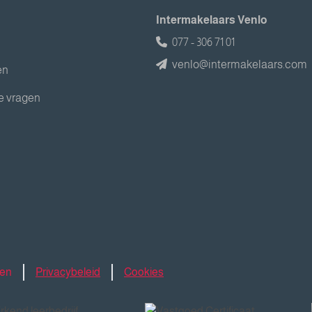
Intermakelaars Venlo
077 - 306 71 01
venlo@intermakelaars.com
en
e vragen
den
Privacybeleid
Cookies