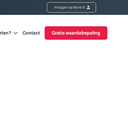
Inloggen op Move.nl
rten?
Contact
Gratis waardebepaling