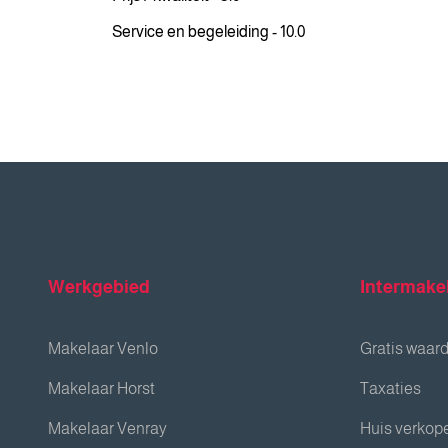
Service en begeleiding - 10.0
Werkgebied
Intermake
Makelaar Venlo
Gratis waar
Makelaar Horst
Taxaties
Makelaar Venray
Huis verkop