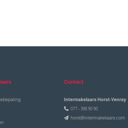
laars
Contact
debepaling
Intermakelaars Horst-Venray
077 - 398 90 90
horst@intermakelaars.com
en