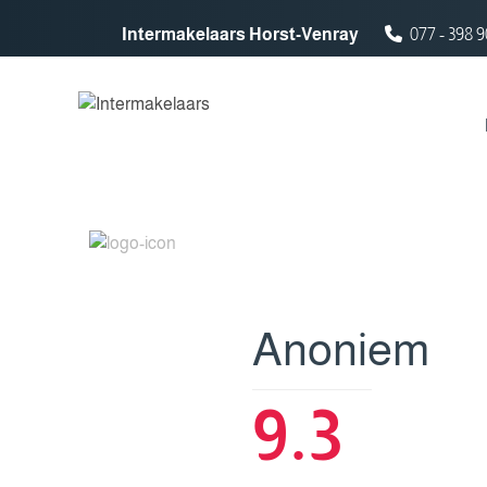
Spring naar inhoud
Intermakelaars Horst-Venray
077 - 398 9
Anoniem
9.3