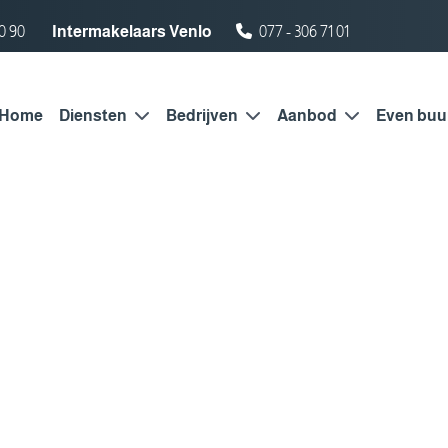
0 90
Intermakelaars Venlo
077 - 306 71 01
Home
Diensten
Bedrijven
Aanbod
Even buu