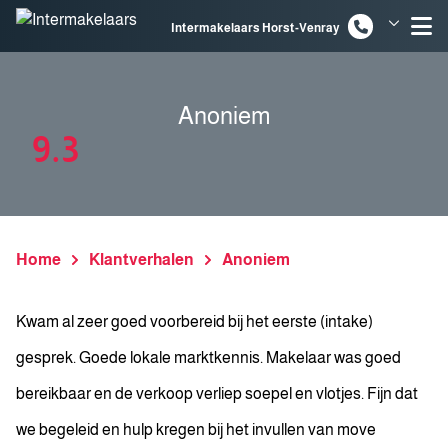
Spring naar inhoud
Intermakelaars Horst-Venray
Intermakelaars Venlo
Anoniem
9.3
Home
Klantverhalen
Anoniem
Kwam al zeer goed voorbereid bij het eerste (intake)
gesprek. Goede lokale marktkennis. Makelaar was goed
bereikbaar en de verkoop verliep soepel en vlotjes. Fijn dat
we begeleid en hulp kregen bij het invullen van move