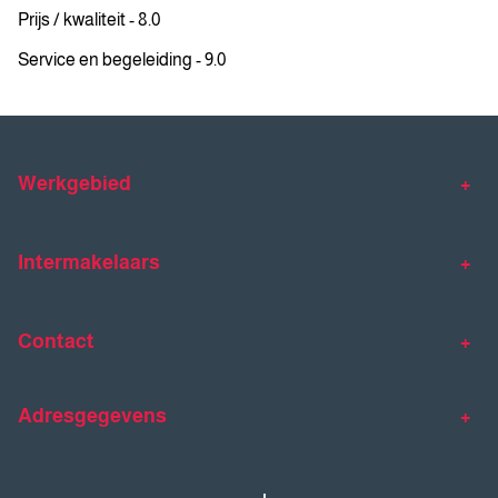
Prijs / kwaliteit - 8.0
Service en begeleiding - 9.0
Werkgebied
Makelaar Venlo
Makelaar Horst
Intermakelaars
Makelaar Venray
Gratis waardebepaling
Taxaties
Contact
Huis verkopen
Huis kopen
Intermakelaars Horst-Venray
Contact
Klantverhalen
Adresgegevens
077 - 398 90 90
Veelgestelde vragen
horst@intermakelaars.com
Bezoekadres: