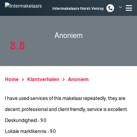
Spring naar inhoud
Intermakelaars Horst-Venray
Intermakelaars Venlo
Anoniem
8.8
Home
Klantverhalen
Anoniem
I have used services of this makelaar repeatedly, they are
decent, professional and client friendly, service is excellent.
Deskundigheid - 9.0
Lokale marktkennis - 9.0