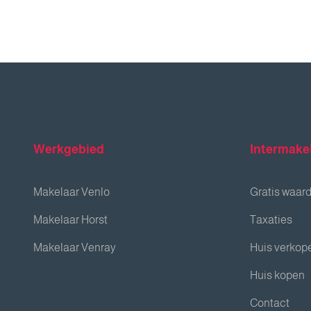
Werkgebied
Intermake
Makelaar Venlo
Gratis waar
Makelaar Horst
Taxaties
Makelaar Venray
Huis verkop
Huis kopen
Contact