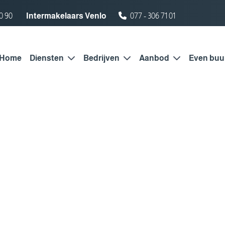
0 90
Intermakelaars Venlo
077 - 306 71 01
Home
Diensten
Bedrijven
Aanbod
Even buu