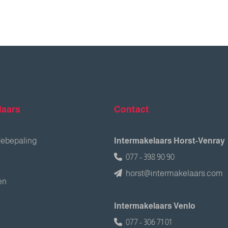
laars
Contact
debepaling
Intermakelaars Horst-Venray
077 - 398 90 90
horst@intermakelaars.com
en
Intermakelaars Venlo
077 - 306 71 01