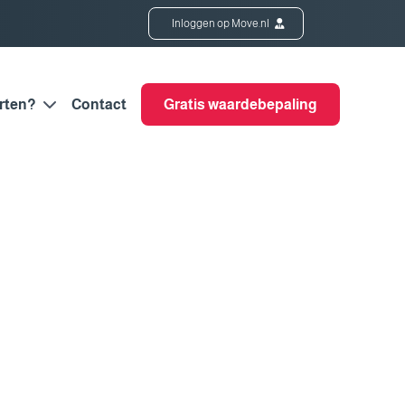
Inloggen op Move.nl
rten?
Contact
Gratis waardebepaling