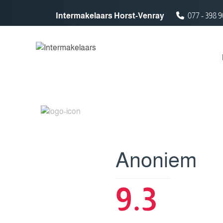
Spring naar inhoud
Intermakelaars Horst-Venray
077 - 398 9
Anoniem
9.3