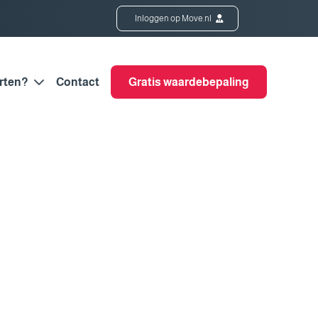
Inloggen op Move.nl
rten?
Contact
Gratis waardebepaling