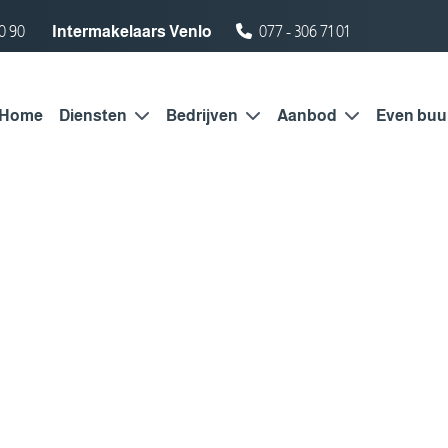
0 90
Intermakelaars Venlo
077 - 306 71 01
Home
Diensten
Bedrijven
Aanbod
Even buu