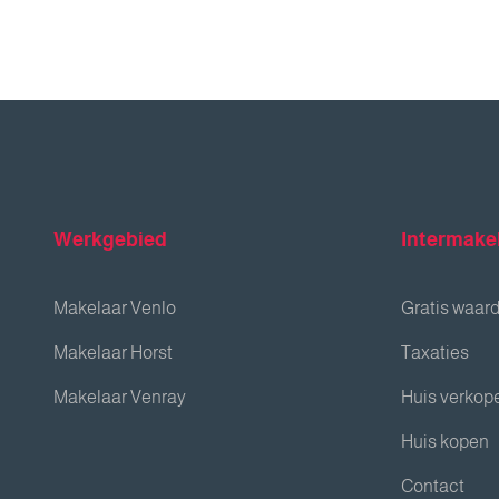
Werkgebied
Intermake
Makelaar Venlo
Gratis waar
Makelaar Horst
Taxaties
Makelaar Venray
Huis verkop
Huis kopen
Contact