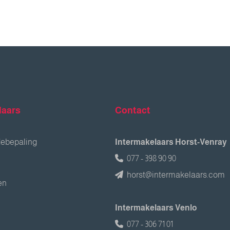
laars
Contact
debepaling
Intermakelaars Horst-Venray
077 - 398 90 90
horst@intermakelaars.com
en
Intermakelaars Venlo
077 - 306 71 01