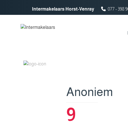
Spring naar inhoud
Intermakelaars Horst-Venray
077 - 398 9
Anoniem
9