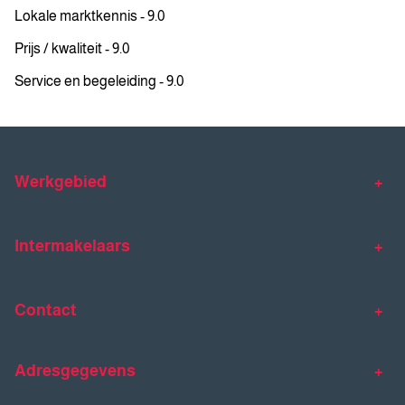
Lokale marktkennis - 9.0
Prijs / kwaliteit - 9.0
Service en begeleiding - 9.0
Werkgebied
Makelaar Venlo
Makelaar Horst
Intermakelaars
Makelaar Venray
Gratis waardebepaling
Taxaties
Contact
Huis verkopen
Huis kopen
Intermakelaars Horst-Venray
Contact
Klantverhalen
Adresgegevens
077 - 398 90 90
Veelgestelde vragen