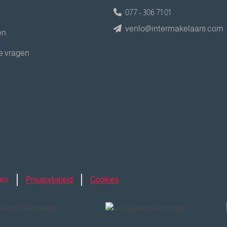
077 - 306 71 01
venlo@intermakelaars.com
en
e vragen
den
Privacybeleid
Cookies