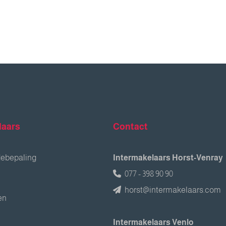
laars
Contact
debepaling
Intermakelaars Horst-Venray
077 - 398 90 90
horst@intermakelaars.com
en
Intermakelaars Venlo