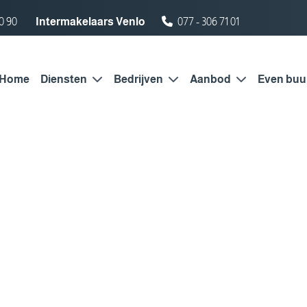
0 90
Intermakelaars Venlo
077 - 306 71 01
Home
Diensten
Bedrijven
Aanbod
Even buu