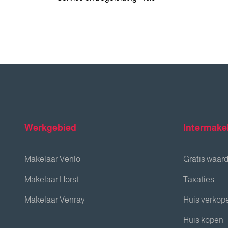
Werkgebied
Intermake
Makelaar Venlo
Gratis waar
Makelaar Horst
Taxaties
Makelaar Venray
Huis verkop
Huis kopen