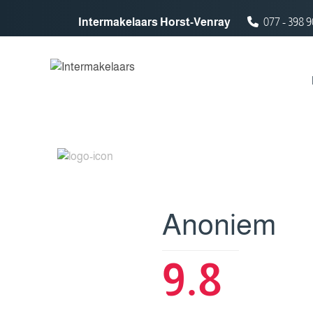
Spring naar inhoud
Intermakelaars Horst-Venray
077 - 398 9
Anoniem
9.8