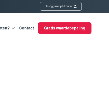
Inloggen op Move.nl
rten?
Contact
Gratis waardebepaling