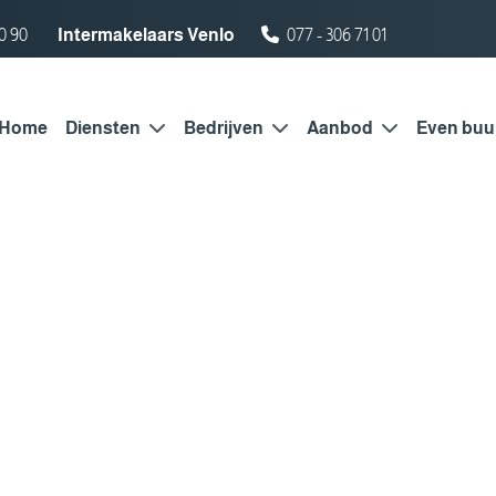
0 90
Intermakelaars Venlo
077 - 306 71 01
Home
Diensten
Bedrijven
Aanbod
Even buu