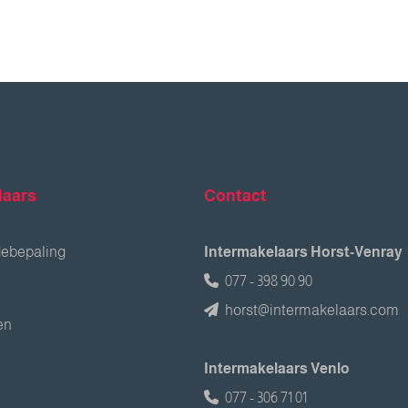
laars
Contact
debepaling
Intermakelaars Horst-Venray
077 - 398 90 90
horst@intermakelaars.com
en
Intermakelaars Venlo
077 - 306 71 01