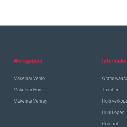
Werkgebied
Intermake
Makelaar Venlo
Gratis waar
Makelaar Horst
Taxaties
Makelaar Venray
Huis verkop
Huis kopen
Contact