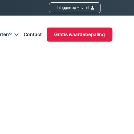
Inloggen op Move.nl
rten?
Contact
Gratis waardebepaling