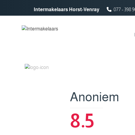
Spring naar inhoud
Intermakelaars Horst-Venray
077 - 398 9
Anoniem
8.5