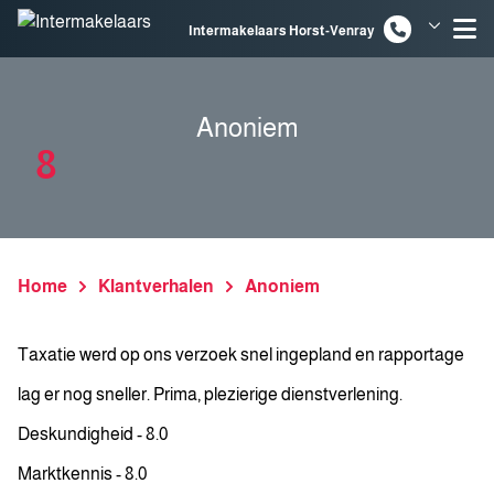
Spring naar inhoud
Intermakelaars Horst-Venray
Intermakelaars Venlo
Anoniem
8
Home
Klantverhalen
Anoniem
Taxatie werd op ons verzoek snel ingepland en rapportage
lag er nog sneller. Prima, plezierige dienstverlening.
Deskundigheid - 8.0
Marktkennis - 8.0