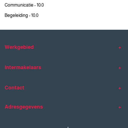
Communicatie - 10.0
Begeleiding - 10.0
Werkgebied
Makelaar Venlo
Makelaar Horst
Intermakelaars
Makelaar Venray
Gratis waardebepaling
Taxaties
Contact
Huis verkopen
Huis kopen
Intermakelaars Horst-Venray
Contact
Klantverhalen
Adresgegevens
077 - 398 90 90
Veelgestelde vragen
horst@intermakelaars.com
Bezoekadres: