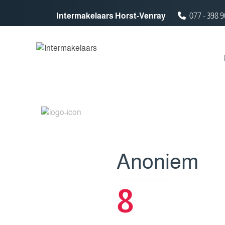
Spring naar inhoud
Intermakelaars Horst-Venray
077 - 398 9
Anoniem
8