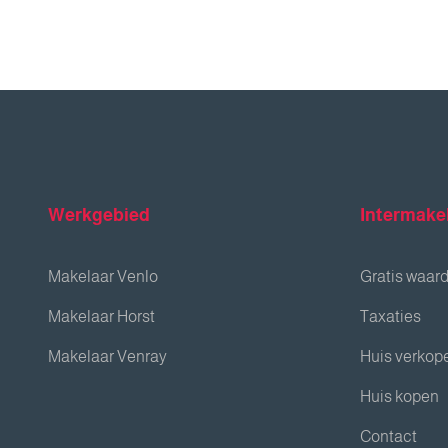
Werkgebied
Intermake
Makelaar Venlo
Gratis waar
Makelaar Horst
Taxaties
Makelaar Venray
Huis verkop
Huis kopen
Contact