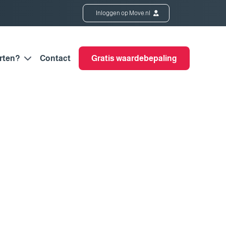
Inloggen op Move.nl
rten?
Contact
Gratis waardebepaling