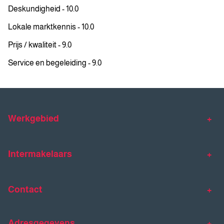
Deskundigheid - 10.0
Lokale marktkennis - 10.0
Prijs / kwaliteit - 9.0
Service en begeleiding - 9.0
Werkgebied
Makelaar Venlo
Makelaar Horst
Intermakelaars
Makelaar Venray
Gratis waardebepaling
Taxaties
Contact
Huis verkopen
Huis kopen
Intermakelaars Horst-Venray
Contact
Klantverhalen
Adresgegevens