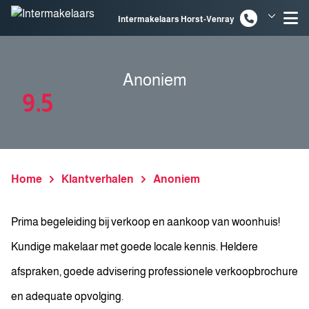
Spring naar inhoud
Intermakelaars Horst-Venray
Intermakelaars Venlo
Anoniem
9.5
Home
Klantverhalen
Anoniem
Prima begeleiding bij verkoop en aankoop van woonhuis!
Kundige makelaar met goede locale kennis. Heldere
afspraken, goede advisering professionele verkoopbrochure
en adequate opvolging.