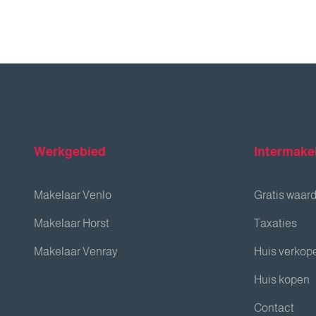
Werkgebied
Intermake
Makelaar Venlo
Gratis waar
Makelaar Horst
Taxaties
Makelaar Venray
Huis verkop
Huis kopen
Contact