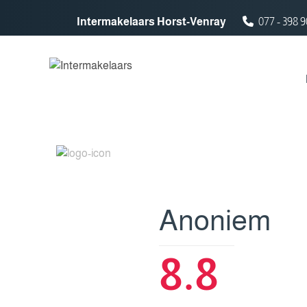
Spring naar inhoud
Intermakelaars Horst-Venray
077 - 398 9
Anoniem
8.8