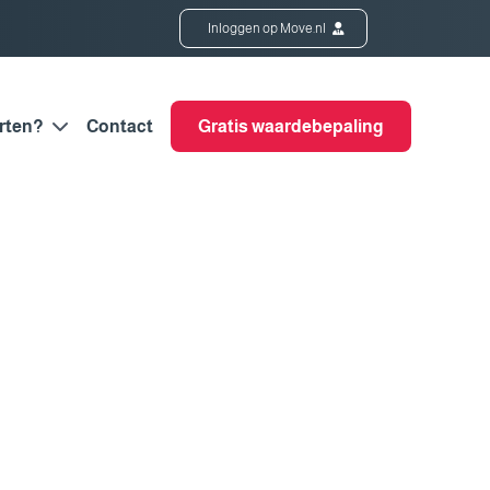
Inloggen op Move.nl
rten?
Contact
Gratis waardebepaling