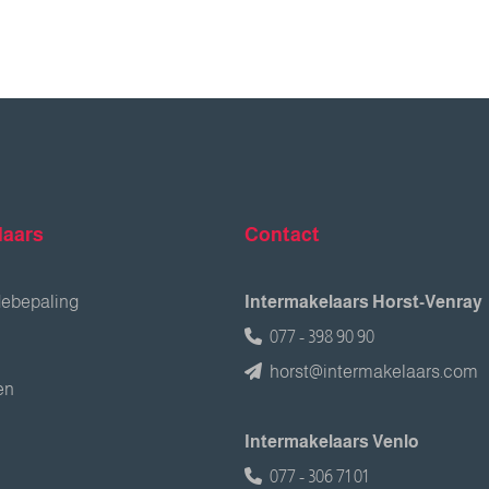
laars
Contact
debepaling
Intermakelaars Horst-Venray
077 - 398 90 90
horst@intermakelaars.com
en
Intermakelaars Venlo
077 - 306 71 01