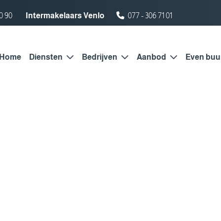
0 90
Intermakelaars Venlo
077 - 306 71 01
Home
Diensten
Bedrijven
Aanbod
Even buu