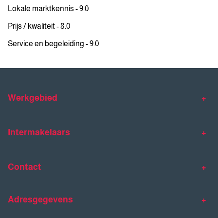
Lokale marktkennis - 9.0
Prijs / kwaliteit - 8.0
Service en begeleiding - 9.0
Werkgebied
Makelaar Venlo
Makelaar Horst
Intermakelaars
Makelaar Venray
Gratis waardebepaling
Taxaties
Contact
Huis verkopen
Huis kopen
Intermakelaars Horst-Venray
Contact
Klantverhalen
Adresgegevens
077 - 398 90 90
Veelgestelde vragen