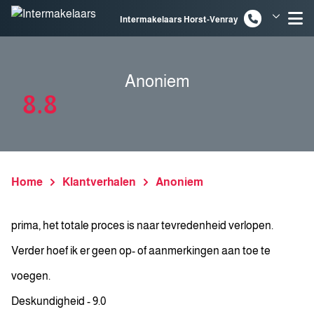
Spring naar inhoud
Intermakelaars Horst-Venray
Intermakelaars Venlo
Anoniem
8.8
Home
Klantverhalen
Anoniem
prima, het totale proces is naar tevredenheid verlopen.
Verder hoef ik er geen op- of aanmerkingen aan toe te
voegen.
Deskundigheid - 9.0