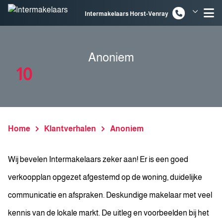
Spring naar inhoud
Intermakelaars Horst-Venray
Intermakelaars Venlo
Anoniem
10
Home
Klantverhalen
Anoniem
Wij bevelen Intermakelaars zeker aan! Er is een goed
verkoopplan opgezet afgestemd op de woning, duidelijke
communicatie en afspraken. Deskundige makelaar met veel
kennis van de lokale markt. De uitleg en voorbeelden bij het