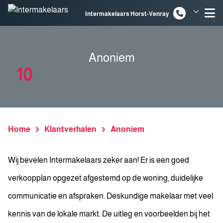
Spring naar inhoud
Intermakelaars Horst-Venray
Intermakelaars Venlo
Anoniem
10
Home
Klantverhalen
Anoniem
Wij bevelen Intermakelaars zeker aan! Er is een goed
verkoopplan opgezet afgestemd op de woning, duidelijke
communicatie en afspraken. Deskundige makelaar met veel
kennis van de lokale markt. De uitleg en voorbeelden bij het