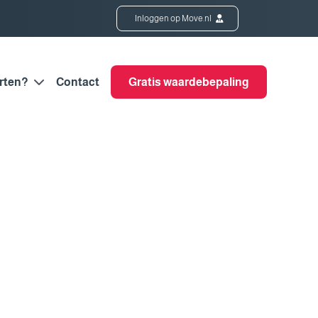
Inloggen op Move.nl
rten?
Contact
Gratis waardebepaling