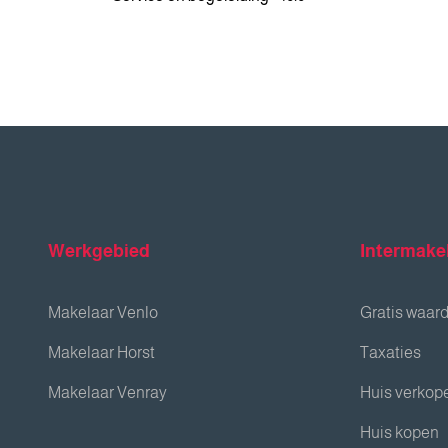
Werkgebied
Intermake
Makelaar Venlo
Gratis waar
Makelaar Horst
Taxaties
Makelaar Venray
Huis verkop
Huis kopen