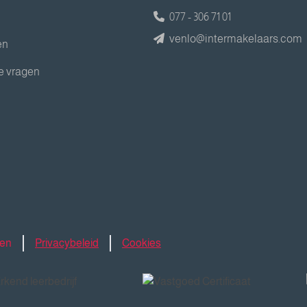
077 - 306 71 01
venlo@intermakelaars.com
en
e vragen
den
Privacybeleid
Cookies