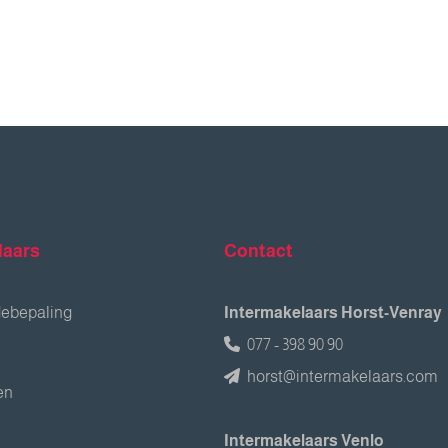
laars
Contact
debepaling
Intermakelaars Horst-Venray
077 - 398 90 90
horst@intermakelaars.com
en
Intermakelaars Venlo