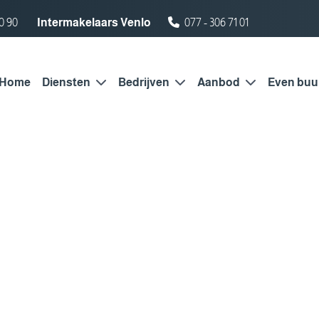
0 90
Intermakelaars Venlo
077 - 306 71 01
Home
Diensten
Bedrijven
Aanbod
Even buu