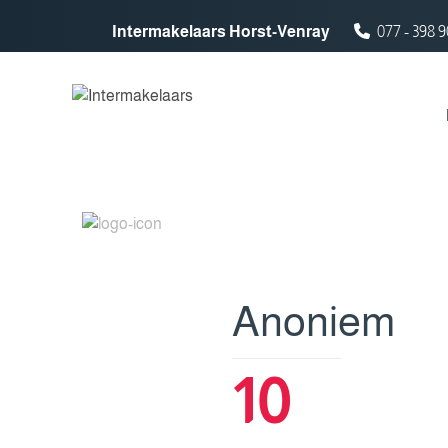
Spring naar inhoud
Intermakelaars Horst-Venray
077 - 398 9
Anoniem
10