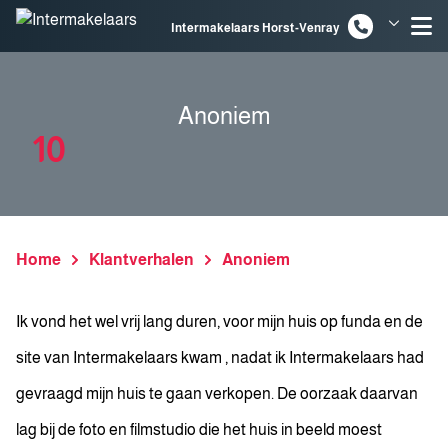
Spring naar inhoud
Intermakelaars Horst-Venray
Intermakelaars Venlo
Anoniem
10
Home
Klantverhalen
Anoniem
Ik vond het wel vrij lang duren, voor mijn huis op funda en de
site van Intermakelaars kwam , nadat ik Intermakelaars had
gevraagd mijn huis te gaan verkopen. De oorzaak daarvan
lag bij de foto en filmstudio die het huis in beeld moest