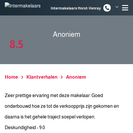
Spring naar inhoud
Intermakelaars Horst-Venray
Intermakelaars Venlo
Anoniem
8.5
Home
Klantverhalen
Anoniem
Zeer prettige ervaring met deze makelaar. Goed
onderbouwd hoe ze tot de verkoopprijs zijn gekomen en
daarna is het gehele traject soepel verlopen.
Deskundigheid - 9.0