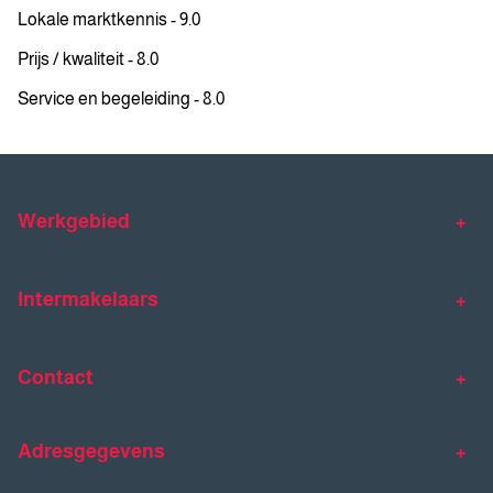
Lokale marktkennis - 9.0
Prijs / kwaliteit - 8.0
Service en begeleiding - 8.0
Werkgebied
Makelaar Venlo
Makelaar Horst
Intermakelaars
Makelaar Venray
Gratis waardebepaling
Taxaties
Contact
Huis verkopen
Huis kopen
Intermakelaars Horst-Venray
Contact
Klantverhalen
Adresgegevens
077 - 398 90 90
Veelgestelde vragen