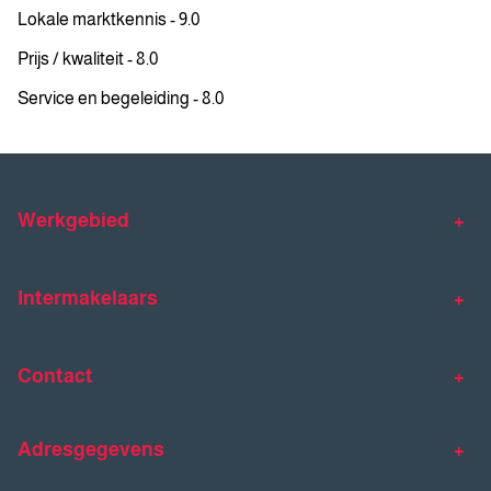
Lokale marktkennis - 9.0
Prijs / kwaliteit - 8.0
Service en begeleiding - 8.0
Werkgebied
Makelaar Venlo
Makelaar Horst
Intermakelaars
Makelaar Venray
Gratis waardebepaling
Taxaties
Contact
Huis verkopen
Huis kopen
Intermakelaars Horst-Venray
Contact
Klantverhalen
Adresgegevens
077 - 398 90 90
Veelgestelde vragen