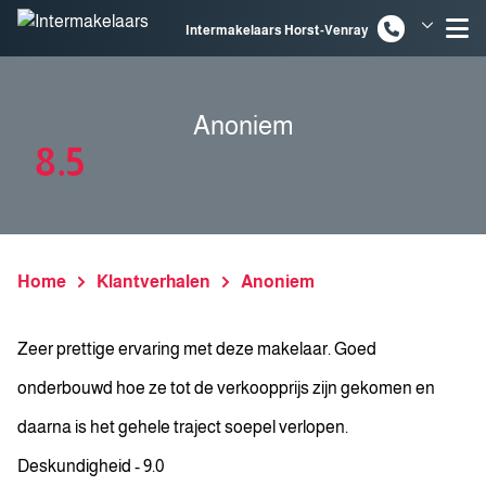
Spring naar inhoud
Intermakelaars Horst-Venray
Intermakelaars Venlo
Anoniem
8.5
Home
Klantverhalen
Anoniem
Zeer prettige ervaring met deze makelaar. Goed
onderbouwd hoe ze tot de verkoopprijs zijn gekomen en
daarna is het gehele traject soepel verlopen.
Deskundigheid - 9.0