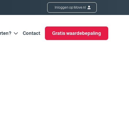
Inloggen op Move.nl
rten?
Contact
Gratis waardebepaling