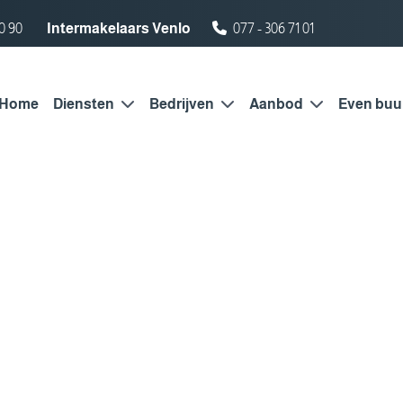
0 90
Intermakelaars Venlo
077 - 306 71 01
Home
Diensten
Bedrijven
Aanbod
Even buu