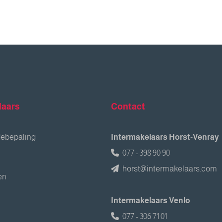
laars
Contact
debepaling
Intermakelaars Horst-Venray
077 - 398 90 90
horst@intermakelaars.com
en
Intermakelaars Venlo
077 - 306 71 01