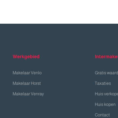
Werkgebied
Intermake
Makelaar Venlo
Gratis waar
Makelaar Horst
Taxaties
Makelaar Venray
Huis verkop
Huis kopen
Contact