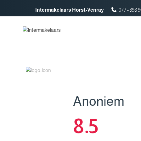
Spring naar inhoud
Intermakelaars Horst-Venray
077 - 398 9
Anoniem
8.5