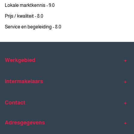
Lokale marktkennis - 9.0
Prijs / kwaliteit - 8.0
Service en begeleiding - 8.0
Werkgebied
Makelaar Venlo
Makelaar Horst
Intermakelaars
Makelaar Venray
Gratis waardebepaling
Taxaties
Contact
Huis verkopen
Huis kopen
Intermakelaars Horst-Venray
Contact
Klantverhalen
Adresgegevens
077 - 398 90 90
Veelgestelde vragen