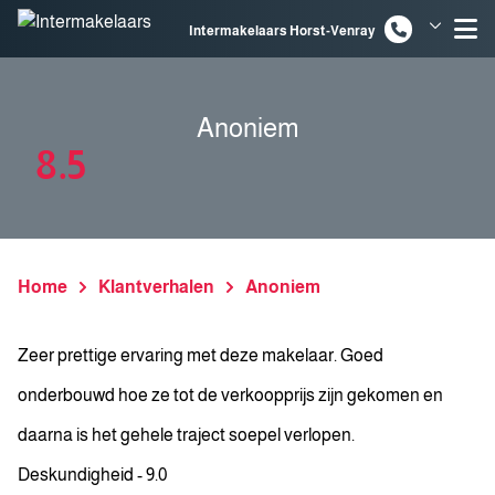
Spring naar inhoud
Intermakelaars Horst-Venray
Intermakelaars Venlo
Anoniem
8.5
Home
Klantverhalen
Anoniem
Zeer prettige ervaring met deze makelaar. Goed
onderbouwd hoe ze tot de verkoopprijs zijn gekomen en
daarna is het gehele traject soepel verlopen.
Deskundigheid - 9.0